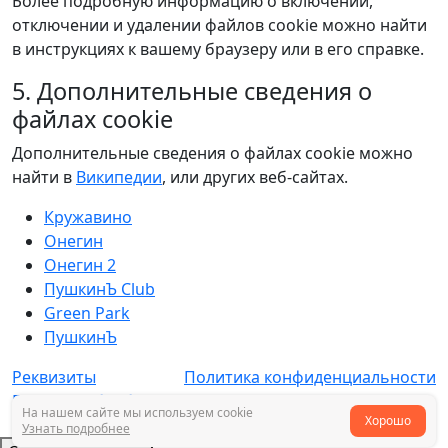
Более подробную информацию о включении,
отключении и удалении файлов cookie можно найти
в инструкциях к вашему браузеру или в его справке.
5. Дополнительные сведения о
файлах cookie
Дополнительные сведения о файлах cookie можно
найти в
Википедии
, или других веб-сайтах.
Кружавино
Онегин
Онегин 2
ПушкинЪ Club
Green Park
ПушкинЪ
Реквизиты
Политика конфиденциальности
Правила обработки cookie
На нашем сайте мы используем cookie
Хорошо
Разработано веб-студией LAIKA
Узнать подробнее